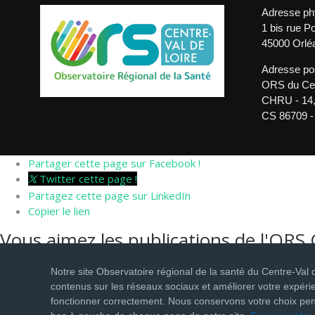
Adresse ph
1 bis rue P
45000 Orlé
Adresse pos
ORS du Cen
CHRU - 14, 
CS 86709 -
Partager cette page sur Facebook !
Twitter cette page !
Partagez cette page sur LinkedIn
Copier le lien
Vous aimez les publications de l'ORS 
Cliquez sur les boutons ci-dessous pour nous suivre sur les rése
Notre site Observatoire régional de la santé du Centre-Val de
contenus sur les réseaux sociaux et améliorer votre expéri
Suivez nous sur Facebook !
fonctionner correctement. Nous conservons votre choix pend
Suivez nous sur Twitter !