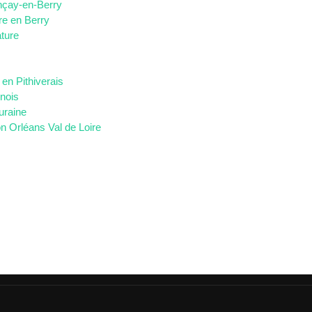
ençay-en-Berry
re en Berry
ature
en Pithiverais
nnois
uraine
on Orléans Val de Loire