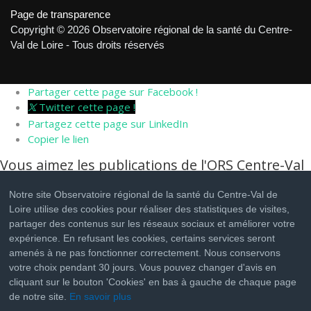
Page de transparence
Copyright © 2026 Observatoire régional de la santé du Centre-
Val de Loire - Tous droits réservés
Partager cette page sur Facebook !
Twitter cette page !
Partagez cette page sur LinkedIn
Copier le lien
Vous aimez les publications de l'ORS Centre-Val
de Loire ?
Notre site Observatoire régional de la santé du Centre-Val de
Cliquez sur les boutons ci-dessous pour nous suivre sur les
Loire utilise des cookies pour réaliser des statistiques de visites,
réseaux sociaux
partager des contenus sur les réseaux sociaux et améliorer votre
expérience. En refusant les cookies, certains services seront
Suivez nous sur Facebook !
amenés à ne pas fonctionner correctement. Nous conservons
Suivez nous sur Twitter !
votre choix pendant 30 jours. Vous pouvez changer d'avis en
Suivez nous sur LinkedIn !
cliquant sur le bouton 'Cookies' en bas à gauche de chaque page
de notre site.
En savoir plus
Partager cette page sur Facebook !