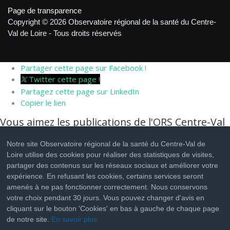
Page de transparence
Copyright © 2026 Observatoire régional de la santé du Centre-
Val de Loire - Tous droits réservés
Partager cette page sur Facebook !
Twitter cette page !
Partagez cette page sur LinkedIn
Copier le lien
Vous aimez les publications de l'ORS Centre-Val
de Loire ?
Notre site Observatoire régional de la santé du Centre-Val de
Cliquez sur les boutons ci-dessous pour nous suivre sur les
Loire utilise des cookies pour réaliser des statistiques de visites,
réseaux sociaux
partager des contenus sur les réseaux sociaux et améliorer votre
expérience. En refusant les cookies, certains services seront
Suivez nous sur Facebook !
amenés à ne pas fonctionner correctement. Nous conservons
Suivez nous sur Twitter !
votre choix pendant 30 jours. Vous pouvez changer d'avis en
Suivez nous sur LinkedIn !
cliquant sur le bouton 'Cookies' en bas à gauche de chaque page
de notre site.
En savoir plus
Partager cette page sur Facebook !